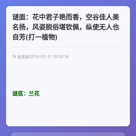
谜面：花中君子艳而香，空谷佳人美
名扬，风姿脱俗堪钦佩，纵使无人也
自芳(打一植物)
📂
📅
2014-02-21 16:00:18
谜语
谜底：兰花