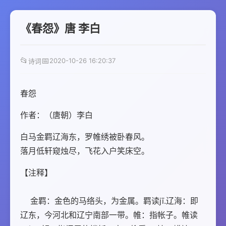
《春怨》唐 李白
📂
📅
2020-10-26 16:20:37
诗词
春怨
作者：（唐朝）李白
白马金羁辽海东，罗帷绣被卧春风。
落月低轩窥烛尽，飞花入户笑床空。
【注释】
    金羁：金色的马络头，为金属。羁读jī.辽海：即
辽东，今河北和辽宁南部一带。帷：指帐子。帷读