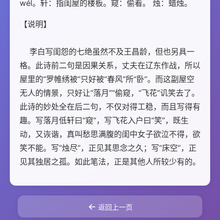
wél。轩：指闺屋的楼板。窥：偷看。 烛：蜡烛。
【说明】
    李白写闺怨的七绝虽然不及王昌龄，但也另具一
格。此诗前二句是因果关系，丈夫在辽东作战，所以
屋里的“罗帷绣被”只好被“春风”所“卧”。而这副屋空
无人的情景，只好让“落月”“偷窥，“飞花”讥笑去了。
此诗的妙处全在后二句，不仅对得工稳，而且写得有
趣。写落月低轩曰“窥”，写飞花入户曰“笑”，既生
动，又诙谐，真叫愁思满腹的闺中女子欲泣不得，欲
笑不能。写“烛尽”，正见其思念之久；写“床空”，正
见其独居之孤。如此笔法，正是其他人所较少有的。
←
返回上一页