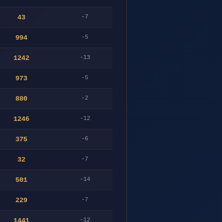
43
-7
994
-5
1242
-13
973
-5
880
-2
1246
-12
375
-6
32
-7
501
-14
229
-7
1441
-12