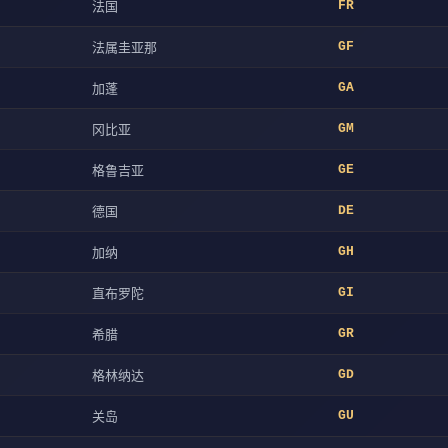
法国
FR
法属圭亚那
GF
加蓬
GA
冈比亚
GM
格鲁吉亚
GE
德国
DE
加纳
GH
直布罗陀
GI
希腊
GR
格林纳达
GD
关岛
GU