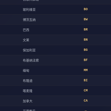
玻利维亚
BO
博茨瓦纳
BW
巴西
BR
文莱
BN
保加利亚
BG
布基纳法索
BF
缅甸
MM
布隆迪
BI
喀麦隆
CM
加拿大
CA
—