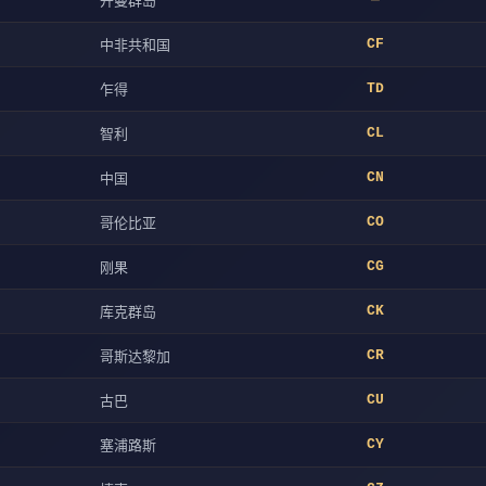
开曼群岛
中非共和国
CF
乍得
TD
智利
CL
中国
CN
哥伦比亚
CO
刚果
CG
库克群岛
CK
哥斯达黎加
CR
古巴
CU
塞浦路斯
CY