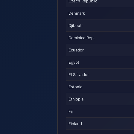
Czech Republic
Denmark
Djibouti
Dominica Rep.
Ecuador
Egypt
EI Salvador
Estonia
Ethiopia
Fiji
Finland