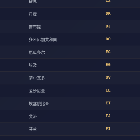
捷克
CZ
丹麦
DK
吉布提
DJ
多米尼加共和国
DO
厄瓜多尔
EC
埃及
EG
萨尔瓦多
SV
爱沙尼亚
EE
埃塞俄比亚
ET
斐济
FJ
芬兰
FI