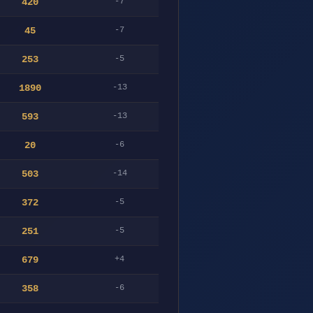
420
-7
45
-7
253
-5
1890
-13
593
-13
20
-6
503
-14
372
-5
251
-5
679
+4
358
-6