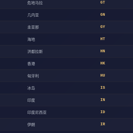
危地马拉
GT
几内亚
GN
圭亚那
GY
海地
HT
洪都拉斯
HN
香港
HK
匈牙利
HU
冰岛
IS
印度
IN
印度尼西亚
ID
伊朗
IR