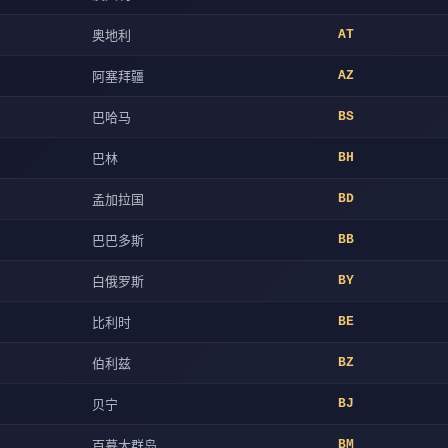
奥地利
AT
阿塞拜疆
AZ
巴哈马
BS
巴林
BH
孟加拉国
BD
巴巴多斯
BB
白俄罗斯
BY
比利时
BE
伯利兹
BZ
贝宁
BJ
百慕大群岛
BM