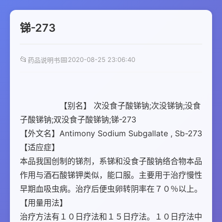
锑-273
📂
📅
2020-08-25 23:06:40
药品说明书
		【别名】 次没食子酸锑钠;次没锑钠;没食
子酸锑钠;双没食子酸锑钠;锑-273 
【外文名】Antimony Sodium Subgallate , Sb-273
【适应症】 
本品我国创制的锑剂，系锑和没食子酸钠络合物本品
作用与酒石酸锑钾类似，能口服。主要用于治疗慢性
早期血吸虫病。治疗后便虫卵转阴率在７０％以上。 
【用量用法】 
治疗方法有１０日疗法和１５日疗法。１０日疗法中