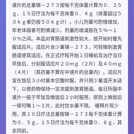
速片的总量锑－２７３按每千克体重计算为０．３５
ｇ，１５日疗法为每千克体重０．４ｇ（体重超过５
０ｋｇ者仍按５０ｋｇ计）。小儿剂量可酌情增加，
年老体弱者可酌情减少。剂量的增减般在５％～１
０％之间。本品对胃肠道刺激性较大，故开始时要先
服适应片。适应片含少量锑－２７３，可轻微刺激胃
肠道使其适应。在正式疗程开始１日睡前及治疗当日
早饭后，分别服适应片２０ｍｇ（２片）及４０ｍｇ
（４片）（其药量不算在中速片的总量内）。适应片
宜在饭后３小时基本空腹时服，并只用少量温开水送
下，以使药物保持一定浓度刺激胃肠道。每日所服中
速片一般于早饭及晚饭后２小时服用，原则上晚饭后
一顿可略１～２片，此时饮水量不限。 缓释片现少
用，其１０日疗法总量按锑－２７３每千克体重计算
为０．５ｇ，１５日疗法为每千克体重０．６ｇ，其
余同前。 