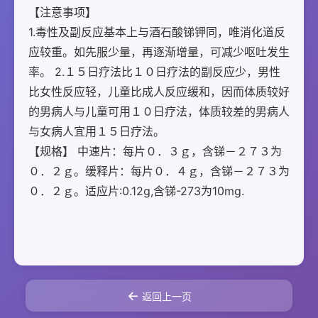
【注意事项】 
1.毒性及副反应基本上与酒石酸锑钾同，唯消化道反
应较重。如先服少量，再逐渐增量，可减少呕吐发生
率。 2.１５日疗法比１０日疗法的副反应少，男性
比女性反应轻，儿童比成人反应缓和，因而体质较好
的男病人与儿童可用１０日疗法，体质较差的男病人
与女病人宜用１５日疗法。 
【规格】 中速片：每片０．３ｇ，含锑－２７３为
０．２ｇ。缓释片：每片０．４ｇ，含锑－２７３为
０．２ｇ。适应片:0.12g,含锑-273为10mg.	

←
返回上一页