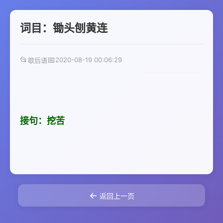
词目：锄头刨黄连
📂
📅
2020-08-19 00:06:29
歇后语
接句：挖苦
←
返回上一页