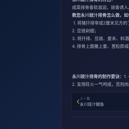
成菜排骨香软滋润，豉香诱人
教您永川豉汁排骨怎么做，如
1. 将猪扦排宰成2厘米见方的
2. 豆豉剁细；
3. 将扦排、豆豉、姜末、
4. 排骨上面撒上姜、葱粒即
永川豉汁排骨的制作要诀：
1
2. 宜用旺火一气呵成，否则
上一篇
永川豉汁鳗鱼