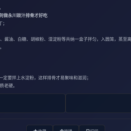
。
何做永川豉汁排骨才好吃
丁；
料酒、酱油、白糖、胡椒粉、湿淀粉等共纳一盒子拌匀，入圆笼，蒸至
成。
. 一定要拌上水淀粉，这样排骨才易聚味和滋润；
肉质老硬。