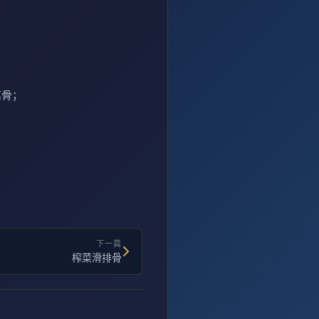
离骨；
下一篇
榨菜滑排骨