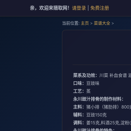
亲，欢迎来猎取网！
请登录
|
免费注册
当前位置:
主页
>
菜谱大全
>
菜系及功效：
川菜 补血食谱 
口味：
豆豉味
工艺：
蒸
永川豉汁排骨的制作材料：
主料：
猪小排（猪肋排）800
辅料：
豆豉150克
调料：
姜15克,料酒25克,淀粉
永川豉汁排骨的特色：